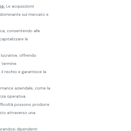
to:
Le acquisizioni
e dominante sul mercato e
gica, consentendo alle
capitalizzare le
lucrative, offrendo
o termine.
il rischio e garantisce la
vernance aziendale, come la
enza operativa.
ifficoltà possono produrre
costo attraverso una
curandosi dipendenti