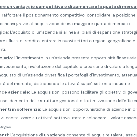
ere un vantaggio competitivo o di aumentare la quota di merca
 rafforzare il posizionamento competitivo, consolidare la posizion
dei ricavi grazie all'acquisizione di una maggiore quota di mercato.
ica:
L'acquisto di un'azienda si allinea ai piani di espansione strate
re i flussi di reddito, entrare in nuovi settori o regioni geografiche e 
ti.
ziario:
L'investimento in un'azienda presenta opportunità finanziarie 
ll'investimento, rivalutazione del capitale e creazione di valore a lung
'acquisto di un'azienda diversifica i portafogli d'investimento, attenua 
lità del mercato, distribuendo le attività su più settori o industrie.
nce aziendale:
Le acquisizioni possono facilitare gli obiettivi di go
consolidamento delle strutture gestionali o l'ottimizzazione dell'effici
menti in sofferenza:
Le acquisizioni opportunistiche di aziende in d
ivi, capitalizzare su attività sottovalutate e sbloccare il valore nas
tegica.
enti:
L'acquisizione di un'azienda consente di acquisire talenti, assi