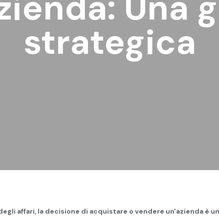
zienda: Una 
strategica
gli affari, la decisione di acquistare o vendere un'azienda è 