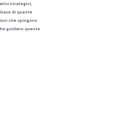
tivi strategici,
a base di queste
gioni che spingono
 che guidano queste