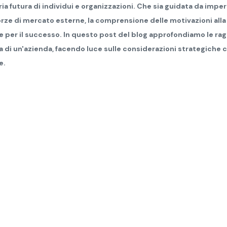
ia futura di individui e organizzazioni. Che sia guidata da impera
forze di mercato esterne, la comprensione delle motivazioni all
 per il successo. In questo post del blog approfondiamo le ra
ita di un'azienda, facendo luce sulle considerazioni strategiche
e.