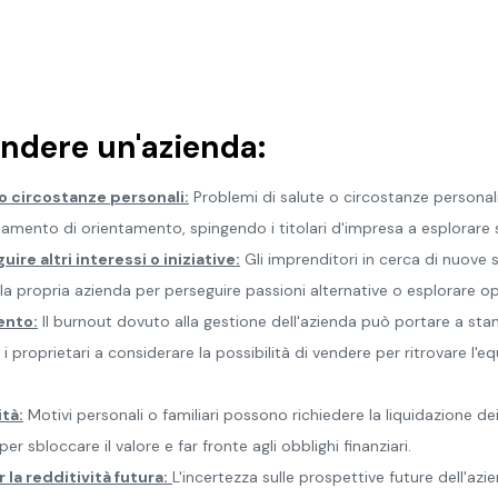
endere un'azienda:
o circostanze personali:
Problemi di salute o circostanze persona
mento di orientamento, spingendo i titolari d'impresa a esplorare st
ire altri interessi o iniziative:
Gli imprenditori in cerca di nuove
 la propria azienda per perseguire passioni alternative o esplorare o
ento:
Il burnout dovuto alla gestione dell'azienda può portare a stan
 proprietari a considerare la possibilità di vendere per ritrovare l'equ
ità:
Motivi personali o familiari possono richiedere la liquidazione de
er sbloccare il valore e far fronte agli obblighi finanziari.
la redditività futura:
L'incertezza sulle prospettive future dell'azie