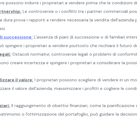
ore possono indurre i proprietari a vendere prima che le condizioni d
rtnership:
Le controversie o i conflitti tra i partner commerciali p
 dura prova i rapporti e rendere necessaria la vendita dell'azienda per
ssi.
di successione:
L'assenza di piani di successione o di familiari inter
uò spingere i proprietari a vendere piuttosto che rischiare il futuro de
egali:
Ostacoli normativi, controversie legali o problemi di conform
sono creare incertezza e spingere i proprietari a considerare la possi
izzare il valore:
I proprietari possono scegliere di vendere in un m
zare il valore dell'azienda, massimizzare i profitti e cogliere le cond
ziari:
Il raggiungimento di obiettivi finanziari, come la pianificazione 
patrimonio o l'ottimizzazione del portafoglio, può guidare la decision