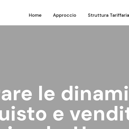
Home
Approccio
Struttura Tariffari
are le dinam
uisto e vendit