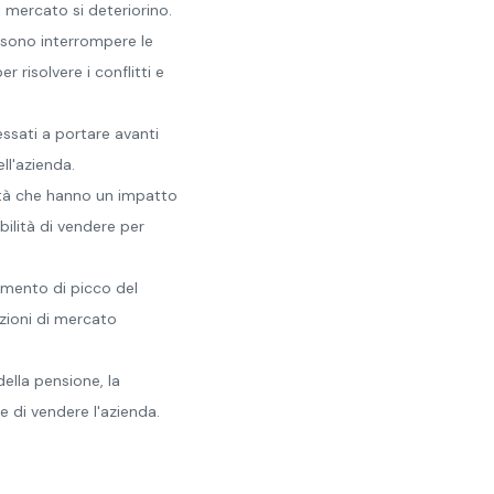
i mercato si deteriorino.
ossono interrompere le
 risolvere i conflitti e
essati a portare avanti
ll'azienda.
ità che hanno un impatto
bilità di vendere per
omento di picco del
izioni di mercato
della pensione, la
e di vendere l'azienda.