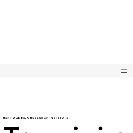
ccio
Struttura Tariffaria
FAQ
Contatti
Na
HERITAGE M&A RESEARCH INSTITUTE